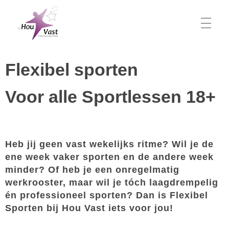
Hou Vast
Flexibel sporten
Gymnastiekvereniging Hou Vast
Voor alle Sportlessen 18+
Lesaanbod
Bestuur
Technische Commissie
Locaties
Contact
Lidmaatschap
Lesrooster
Heb jij geen vast wekelijks ritme? Wil je de
Flexibel sporten
Vakanties
ene week vaker sporten en de andere week
Docenten
minder? Of heb je een onregelmatig
Activiteiten
Inschrijven
werkrooster, maar wil je tóch laagdrempelig
Contributie
én professioneel sporten? Dan is Flexibel
Kledingvoorschriften
Uitschrijven
Sporten bij Hou Vast iets voor jou!
Vrienden van Hou Vast