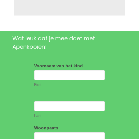
Proefles aanvragen
Wat leuk dat je mee doet met
Apenkooien!
Flexibel sporten
Aanmeldformulier
Voornaam van het kind
Apenkooien
First
Last
Woonpaats