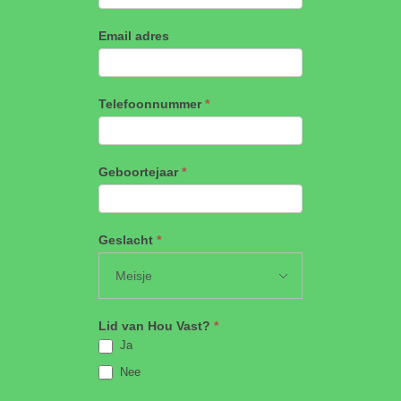
Email adres
Telefoonnummer
*
Geboortejaar
*
Geslacht
*
Lid van Hou Vast?
*
Ja
Nee