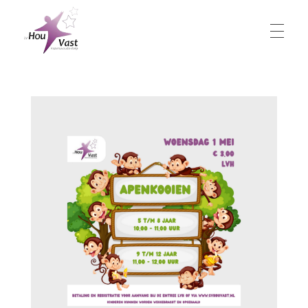
Hou Vast
Gymnastiekvereniging Hou Vast
Lesaanbod
Bestuur
Technische Commissie
Locaties
Contact
Lidmaatschap
Lesrooster
Flexibel sporten
Vakanties
Docenten
Activiteiten
Inschrijven
Contributie
Kledingvoorschriften
Uitschrijven
Vrienden van Hou Vast